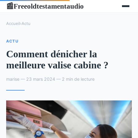
Freeoldtestamentaudio
📰
Accueil
›
Actu
ACTU
Comment dénicher la
meilleure valise cabine ?
marise — 23 mars 2024 — 2 min de lecture