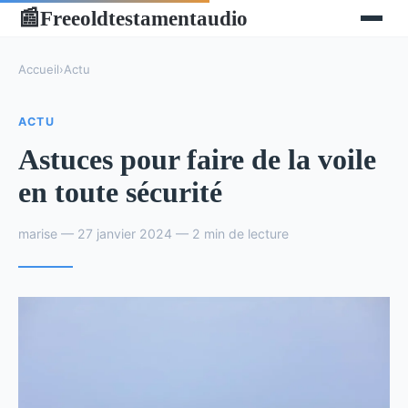
Freeoldtestamentaudio
📰
Accueil
›
Actu
ACTU
Astuces pour faire de la voile
en toute sécurité
marise — 27 janvier 2024 — 2 min de lecture