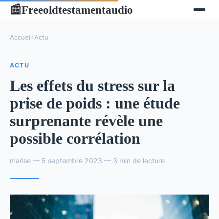
Freeoldtestamentaudio
📰
Accueil
›
Actu
ACTU
Les effets du stress sur la
prise de poids : une étude
surprenante révèle une
possible corrélation
marise — 5 septembre 2023 — 3 min de lecture