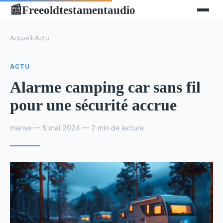
Freeoldtestamentaudio
📰
Accueil
›
Actu
ACTU
Alarme camping car sans fil
pour une sécurité accrue
marise — 5 mai 2024 — 2 min de lecture