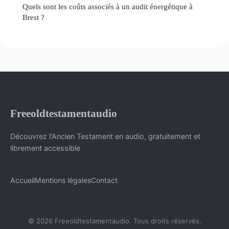
Quels sont les coûts associés à un audit énergétique à
Brest ?
Freeoldtestamentaudio
Découvrez l'Ancien Testament en audio, gratuitement et
librement accessible
Accueil
Mentions légales
Contact
© 2026 Freeoldtestamentaudio. Tous droits réservés.