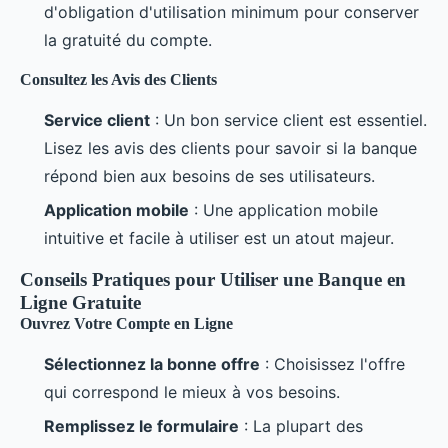
d'obligation d'utilisation minimum pour conserver
la gratuité du compte.
Consultez les Avis des Clients
Service client
: Un bon service client est essentiel.
Lisez les avis des clients pour savoir si la banque
répond bien aux besoins de ses utilisateurs.
Application mobile
: Une application mobile
intuitive et facile à utiliser est un atout majeur.
Conseils Pratiques pour Utiliser une Banque en
Ligne Gratuite
Ouvrez Votre Compte en Ligne
Sélectionnez la bonne offre
: Choisissez l'offre
qui correspond le mieux à vos besoins.
Remplissez le formulaire
: La plupart des