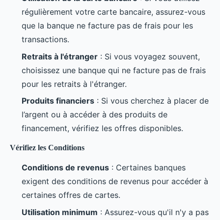
régulièrement votre carte bancaire, assurez-vous
que la banque ne facture pas de frais pour les
transactions.
Retraits à l'étranger
: Si vous voyagez souvent,
choisissez une banque qui ne facture pas de frais
pour les retraits à l'étranger.
Produits financiers
: Si vous cherchez à placer de
l’argent ou à accéder à des produits de
financement, vérifiez les offres disponibles.
Vérifiez les Conditions
Conditions de revenus
: Certaines banques
exigent des conditions de revenus pour accéder à
certaines offres de cartes.
Utilisation minimum
: Assurez-vous qu'il n'y a pas