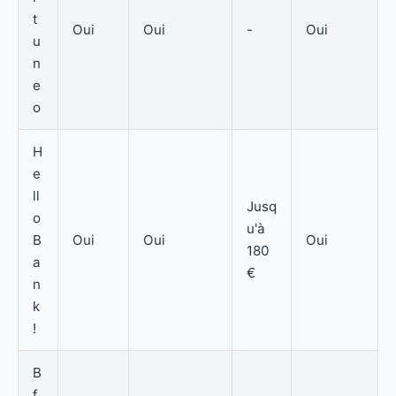
t
Oui
Oui
-
Oui
u
n
e
o
H
e
ll
Jusq
o
u'à
B
Oui
Oui
Oui
180
a
€
n
k
!
B
f