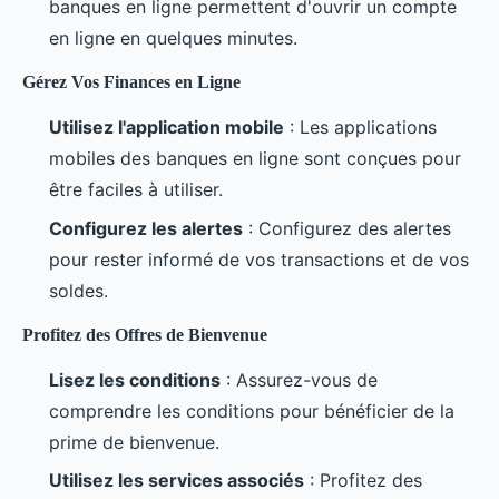
banques en ligne permettent d'ouvrir un compte
en ligne en quelques minutes.
Gérez Vos Finances en Ligne
Utilisez l'application mobile
: Les applications
mobiles des banques en ligne sont conçues pour
être faciles à utiliser.
Configurez les alertes
: Configurez des alertes
pour rester informé de vos transactions et de vos
soldes.
Profitez des Offres de Bienvenue
Lisez les conditions
: Assurez-vous de
comprendre les conditions pour bénéficier de la
prime de bienvenue.
Utilisez les services associés
: Profitez des