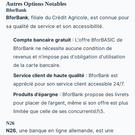
Autres Options Notables
BforBank
BforBank
, filiale du Crédit Agricole, est connue pour
sa qualité de service et son accessibilité.
Compte bancaire gratuit
: L'offre BforBASIC de
BforBank ne nécessite aucune condition de
revenus et n'impose pas d'obligation d'utilisation
de la carte bancaire.
Service client de haute qualité
: BforBank est
apprécié pour son service client accessible 24/7.
Produits d’épargne
: BforBank propose des livrets
pour placer de l’argent, même si son offre est plus
limitée que celle de ses concurrents\1\5.
N26
N26
, une banque en ligne allemande, est une