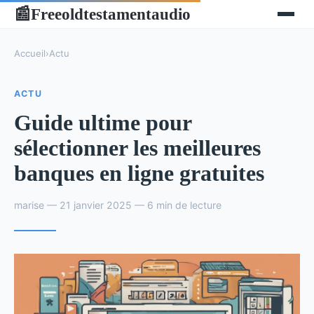
Freeoldtestamentaudio
📰
Accueil
›
Actu
ACTU
Guide ultime pour
sélectionner les meilleures
banques en ligne gratuites
marise — 21 janvier 2025 — 6 min de lecture