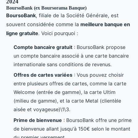
2024
BoursoBank (ex Boursorama Banque)
BoursoBank
, filiale de la Société Générale, est
souvent considérée comme la
meilleure banque en
ligne gratuite
. Voici pourquoi :
Compte bancaire gratuit
: BoursoBank propose
un compte bancaire associé à une carte bancaire
internationale sans conditions de revenus.
Offres de cartes variées
: Vous pouvez choisir
entre plusieurs offres de cartes, comme la carte
Welcome (entrée de gamme), la carte Ultim
(milieu de gamme), et la carte Metal (clientèle
aisée et voyageuse)\1\3.
Prime de bienvenue
: BoursoBank offre une prime
de bienvenue allant jusqu'à 150€ selon le montant
du premier versement.