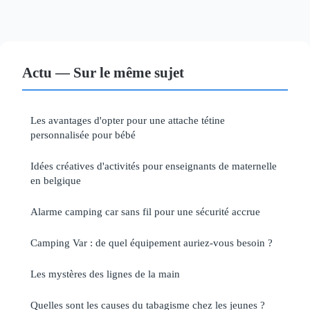
Actu — Sur le même sujet
Les avantages d'opter pour une attache tétine
personnalisée pour bébé
Idées créatives d'activités pour enseignants de maternelle
en belgique
Alarme camping car sans fil pour une sécurité accrue
Camping Var : de quel équipement auriez-vous besoin ?
Les mystères des lignes de la main
Quelles sont les causes du tabagisme chez les jeunes ?