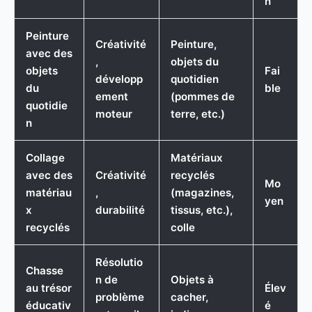
n
Peinture
Créativité
Peinture,
avec des
,
objets du
objets
Fai
développ
quotidien
du
ble
ement
(pommes de
quotidie
moteur
terre, etc.)
n
Collage
Matériaux
avec des
Créativité
recyclés
Mo
matériau
,
(magazines,
yen
x
durabilité
tissus, etc.),
recyclés
colle
Résolutio
Chasse
n de
Objets à
au trésor
Élev
problème
cacher,
éducativ
é