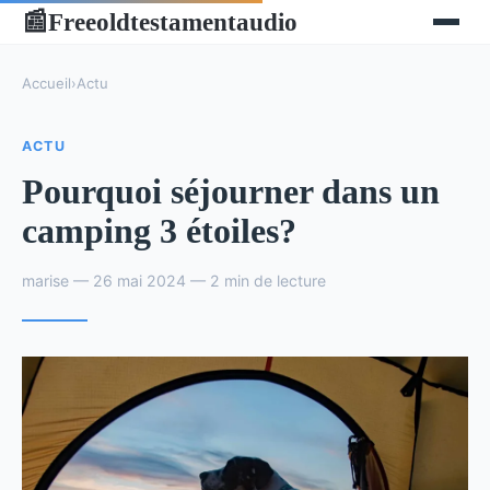
Freeoldtestamentaudio
📰
Accueil
›
Actu
ACTU
Pourquoi séjourner dans un
camping 3 étoiles?
marise — 26 mai 2024 — 2 min de lecture