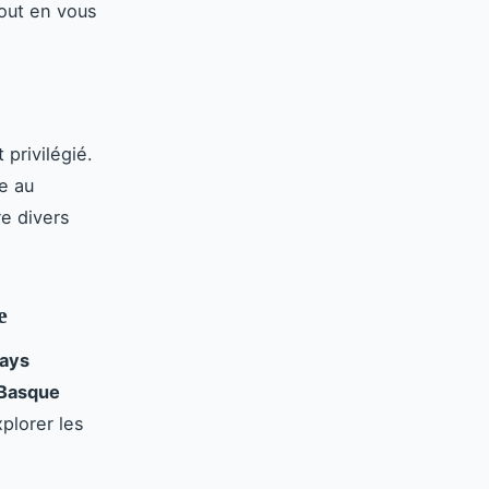
out en vous
privilégié.
e au
re divers
e
Pays
 Basque
plorer les