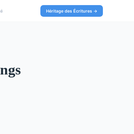
té
Héritage des Écritures →
ings