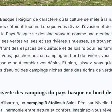
 Basque ! Région de caractère où la culture se mêle à la n
es côtoient l’océan. Lorsque vous rêvez d'évasion et d
, le Pays Basque se dessine souvent comme une destinat
e ses vertes vallées et ses rivières sinueuses, se trouven
frant des espaces de quiétude et de loisirs pour les famil
. Vous, qui cherchez un camping en bord de rivière, vou
Basque peut combler vos désirs. Et bien, laissez-vous guid
s d’eau où des campings nichés dans des écrins de verd
uverte des campings du pays basque en bord de 
d'Ibarron, un
camping 3 étoiles
à Saint-Pée-sur-Nivelle, 
t l'harmonie entre nature et confort. Imaginez-vous révei