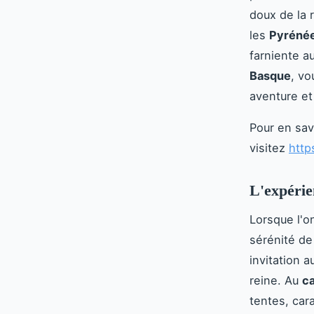
doux de la r
les
Pyrénée
farniente a
Basque
, vo
aventure et
Pour en sav
visitez
http
L'expérie
Lorsque l'o
sérénité de
invitation 
reine. Au
c
tentes, ca