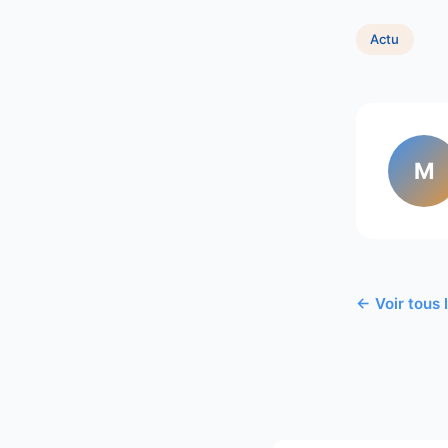
Actu
M
← Voir tous 