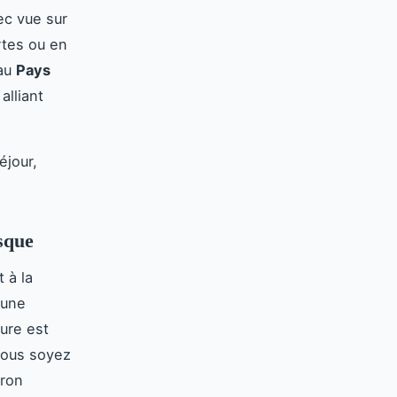
ec vue sur
rtes ou en
 au
Pays
alliant
éjour,
sque
 à la
 une
ture est
vous soyez
rron