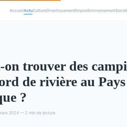
Accueil
Actu
Culture
Divertissement
Emploi
Environnement
Socié
-on trouver des camp
ord de rivière au Pays
que ?
mars 2024 — 2 min de lecture