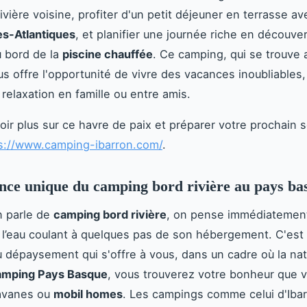
ivière voisine, profiter d'un petit déjeuner en terrasse av
s-Atlantiques
, et planifier une journée riche en découve
u bord de la
piscine chauffée
. Ce camping, qui se trouve
us offre l'opportunité de vivre des vacances inoubliables, 
 relaxation en famille ou entre amis.
oir plus sur ce havre de paix et préparer votre prochain s
s://www.camping-ibarron.com/
.
nce unique du camping bord rivière au pays ba
n parle de
camping bord rivière
, on pense immédiatement
 l’eau coulant à quelques pas de son hébergement. C'est
au dépaysement qui s'offre à vous, dans un cadre où la na
amping Pays Basque
, vous trouverez votre bonheur que 
ravanes ou
mobil homes
. Les campings comme celui d'Iba