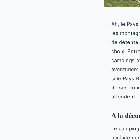
Ah, le Pays
les montagn
de détente
choix. Entr
campings of
aventuriers
si le Pays 
de ses cour
attendent.
A la déco
Le camping 
parfaitemen