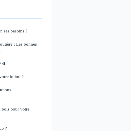
on ses besoins ?
outière : Les bonnes
s
 VSL
otre intimité
lutions
 bois pour votre
ce ?