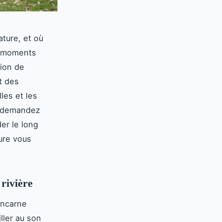
ature, et où
e moments
ion de
t des
les et les
s demandez
er le long
ure vous
rivière
incarne
ller au son