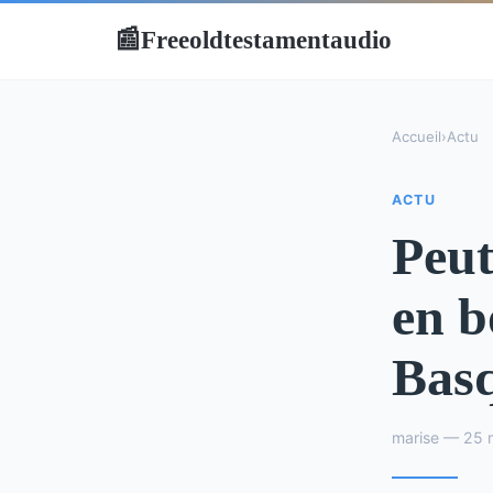
Freeoldtestamentaudio
📰
Accueil
›
Actu
ACTU
Peut
en b
Bas
marise — 25 