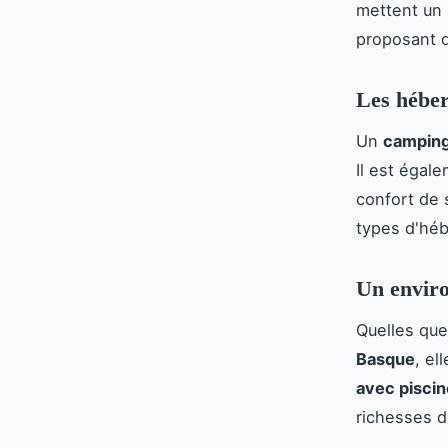
mettent un 
proposant d
Les héber
Un
camping
Il est égal
confort de
types d'hé
Un enviro
Quelles que
Basque
, e
avec piscin
richesses d