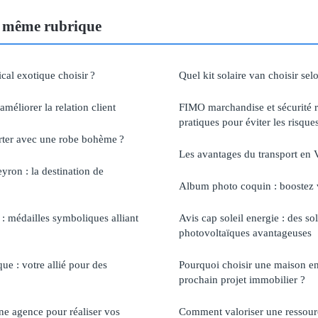
 même rubrique
cal exotique choisir ?
Quel kit solaire van choisir sel
améliorer la relation client
FIMO marchandise et sécurité r
pratiques pour éviter les risque
rter avec une robe bohème ?
Les avantages du transport en
ron : la destination de
Album photo coquin : boostez v
 médailles symboliques alliant
Avis cap soleil energie : des so
photovoltaïques avantageuses
ue : votre allié pour des
Pourquoi choisir une maison en
prochain projet immobilier ?
ne agence pour réaliser vos
Comment valoriser une ressour