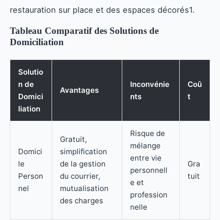
restauration sur place et des espaces décorés1.
Tableau Comparatif des Solutions de
Domiciliation
Solutio
n de
Inconvénie
Coû
Avantages
Domici
nts
t
liation
Risque de
Gratuit,
mélange
Domici
simplification
entre vie
le
de la gestion
Gra
personnell
Person
du courrier,
tuit
e et
nel
mutualisation
profession
des charges
nelle