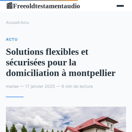
Freeoldtestamentaudio
📰
Accueil
›
Actu
ACTU
Solutions flexibles et
sécurisées pour la
domiciliation à montpellier
marise — 17 janvier 2025 — 6 min de lecture