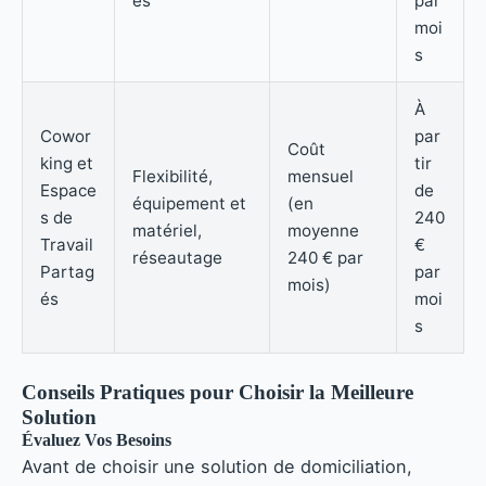
es
par
moi
s
À
Cowor
par
Coût
king et
tir
Flexibilité,
mensuel
Espace
de
équipement et
(en
s de
240
matériel,
moyenne
Travail
€
réseautage
240 € par
Partag
par
mois)
és
moi
s
Conseils Pratiques pour Choisir la Meilleure
Solution
Évaluez Vos Besoins
Avant de choisir une solution de domiciliation,