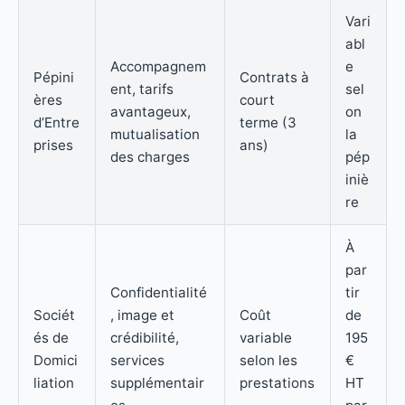
Vari
abl
Accompagnem
e
Pépini
Contrats à
ent, tarifs
sel
ères
court
avantageux,
on
d’Entre
terme (3
mutualisation
la
prises
ans)
des charges
pép
iniè
re
À
par
Confidentialité
tir
Sociét
, image et
Coût
de
és de
crédibilité,
variable
195
Domici
services
selon les
€
liation
supplémentair
prestations
HT