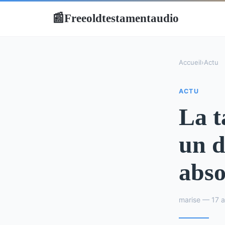
Freeoldtestamentaudio
📰
Accueil
›
Actu
ACTU
La t
un d
abs
marise — 17 a