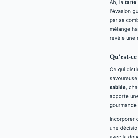
Ah, la
tarte
l'évasion gu
par sa comb
mélange ha
révèle une 
Qu'est-ce
Ce qui dist
savoureuse.
sablée
, ch
apporte une
gourmande a
Incorporer
une décisio
avec la do