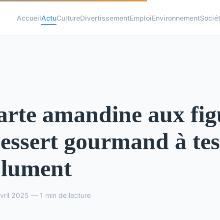
Accueil
Actu
Culture
Divertissement
Emploi
Environnement
Socié
arte amandine aux fig
essert gourmand à tes
olument
vril 2025 — 1 min de lecture