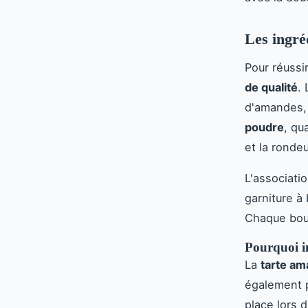
Les ingré
Pour réussir
de qualité
.
d'amandes, 
poudre
, qu
et la ronde
L'associati
garniture à
Chaque bouc
Pourquoi in
La
tarte am
également p
place lors 