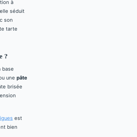
tion à
elle séduit
ec son
te tarte
e ?
sa base
ou une
pâte
âte brisée
mension
figues
est
ent bien