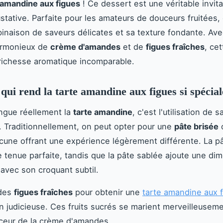
 amandine aux figues
! Ce dessert est une véritable invita
stative. Parfaite pour les amateurs de douceurs fruitées, 
inaison de saveurs délicates et sa texture fondante. Av
rmonieux de
crème d'amandes
et de
figues fraîches
, cet
richesse aromatique incomparable.
 qui rend la tarte amandine aux figues si spécial
ingue réellement la
tarte amandine
, c'est l'utilisation de 
 Traditionnellement, on peut opter pour une
pâte brisée
acune offrant une expérience légèrement différente. La p
 tenue parfaite, tandis que la pâte sablée ajoute une di
vec son croquant subtil.
 des
figues fraîches
pour obtenir une
tarte amandine aux 
n judicieuse. Ces fruits sucrés se marient merveilleusem
uceur de la crème d'amandes.