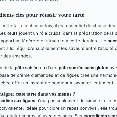
dients clés pour réussir votre tarte
 cette tarte à chaque fois, il est essentiel de choisir des
 Les œufs jouent un rôle crucial dans la préparation de la
apportant légèreté et structure à cette dernière. Le
sucr
ant à lui, équilibre subtilement les saveurs entre l'acidité 
ur des amandes.
on de la
pâte sablée
ou d'une
pâte sucrée sans gluten
ave
 base de crème d'amandes et de figues crée une harmonie
hée offre un instant de bonheur à savourer lentement.
tégrer cette tarte dans vos menus ?
andine aux figues
n'est pas seulement délicieuse ; elle e
olyvalente. Idéale pour clore un repas convivial, elle tro
d'un goûter improvisé avec des amis. Ses
ingrédients sim