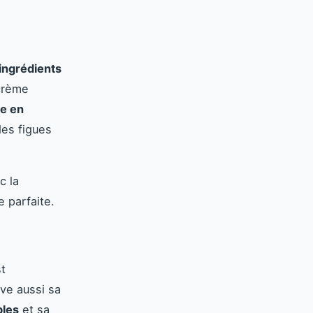
ingrédients
 crème
e en
des figues
c la
 parfaite.
st
uve aussi sa
ples
et sa