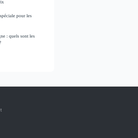
rix
spéciale pour les
e : quels sont les
?
t