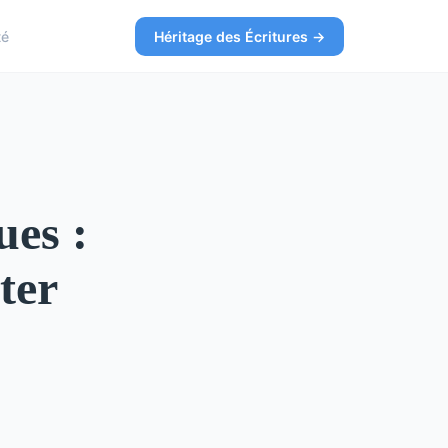
té
Héritage des Écritures →
ues :
ter