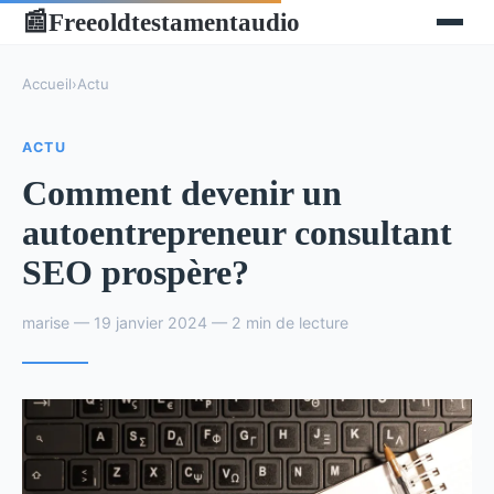
Freeoldtestamentaudio
📰
Accueil
›
Actu
ACTU
Comment devenir un
autoentrepreneur consultant
SEO prospère?
marise — 19 janvier 2024 — 2 min de lecture