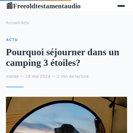
Freeoldtestamentaudio
📰
Accueil
›
Actu
ACTU
Pourquoi séjourner dans un
camping 3 étoiles?
marise — 26 mai 2024 — 2 min de lecture