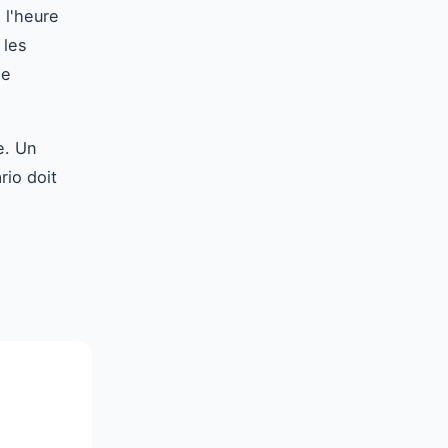
 l'heure
 les
de
e. Un
rio doit