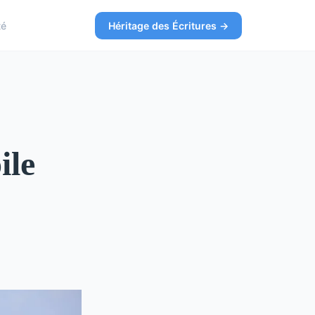
té
Héritage des Écritures →
ile