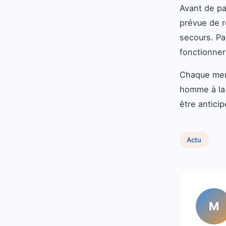
Avant de pa
prévue de r
secours. Pa
fonctionne
Chaque mem
homme à la 
être antici
Actu
M