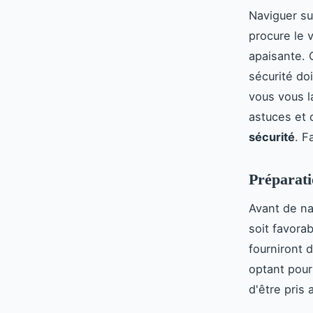
Naviguer sur
procure le v
apaisante. 
sécurité do
vous vous l
astuces et 
sécurité
. F
Préparati
Avant de na
soit favora
fourniront 
optant pour
d'être pris