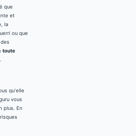
té que
ante et
, la
uerri ou que
, des
en
toute
.
us qu'elle
guru vous
n plus. En
 risques