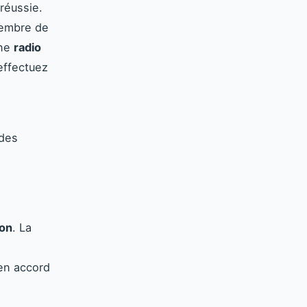
 réussie.
membre de
une
radio
effectuez
 des
ion
. La
en accord