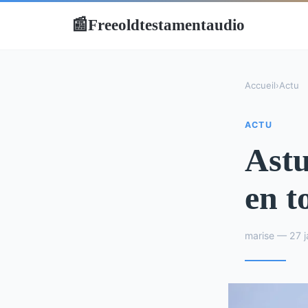
Freeoldtestamentaudio
📰
Accueil
›
Actu
ACTU
Astu
en t
marise — 27 j