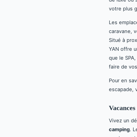
votre plus g
Les emplace
caravane, v
Situé à pro
YAN offre 
que le SPA,
faire de vo
Pour en sav
escapade, v
Vacances 
Vivez un dé
camping
. 