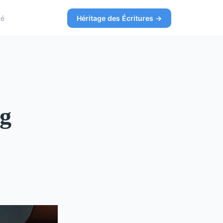
té
Héritage des Écritures →
g