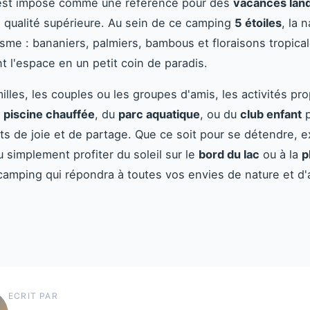
s’est imposé comme une référence pour des
vacances land
 qualité supérieure. Au sein de ce camping
5 étoiles
, la 
isme : bananiers, palmiers, bambous et floraisons tropica
t l'espace en un petit coin de paradis.
milles, les couples ou les groupes d'amis, les activités p
a
piscine chauffée
, du
parc aquatique
, ou du
club enfant
p
 de joie et de partage. Que ce soit pour se détendre, ex
u simplement profiter du soleil sur le
bord du lac
ou à la
p
camping qui répondra à toutes vos envies de nature et d'
ECRIT PAR