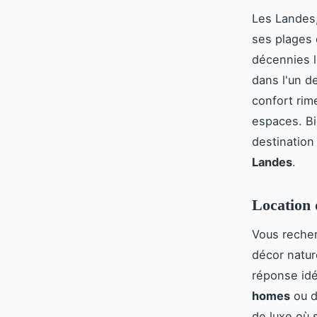
Les Landes,
ses plages 
décennies l
dans l'un 
confort rim
espaces. B
destination
Landes
.
Location 
Vous recher
décor natu
réponse idé
homes
ou d
de luxe où 