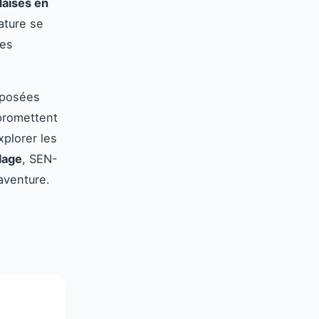
aises en
nature se
les
roposées
romettent
plorer les
lage
, SEN-
aventure.