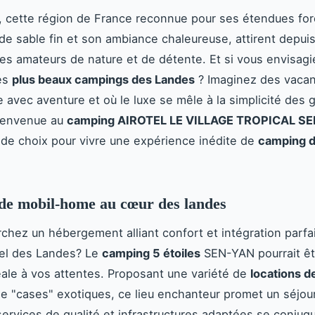
 cette région de France reconnue pour ses étendues for
de sable fin et son ambiance chaleureuse, attirent depui
es amateurs de nature et de détente. Et si vous envisagi
des
plus beaux campings des Landes
? Imaginez des vaca
e avec aventure et où le luxe se mêle à la simplicité des 
ienvenue au
camping AIROTEL LE VILLAGE TROPICAL S
 de choix pour vivre une expérience inédite de
camping d
de mobil-home au cœur des landes
chez un hébergement alliant confort et intégration parfa
rel des Landes? Le
camping 5 étoiles
SEN-YAN pourrait êt
ale à vos attentes. Proposant une variété de
locations d
e "cases" exotiques, ce lieu enchanteur promet un séjou
services de qualité et infrastructures adaptées se conjug