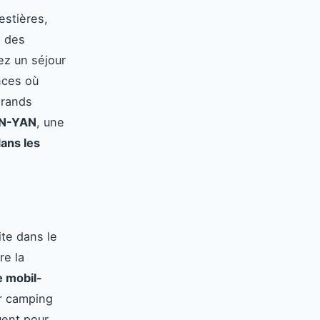
estières,
s des
ez un séjour
nces où
grands
EN-YAN
, une
ans les
ite dans le
re la
e mobil-
r camping
uent pour