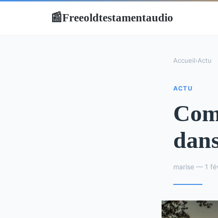
Freeoldtestamentaudio
📰
Accueil
›
Actu
ACTU
Com
dans
marise — 1 fé