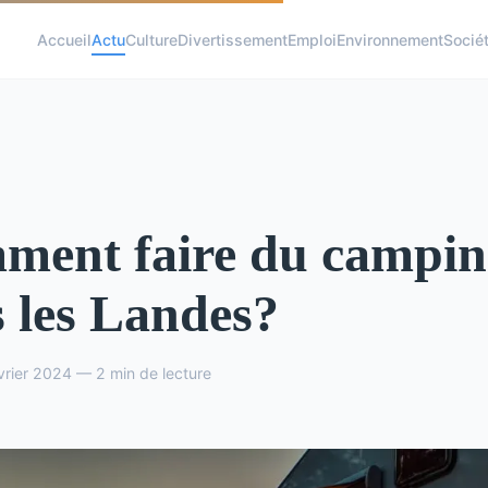
Accueil
Actu
Culture
Divertissement
Emploi
Environnement
Socié
ment faire du campin
 les Landes?
vrier 2024 — 2 min de lecture