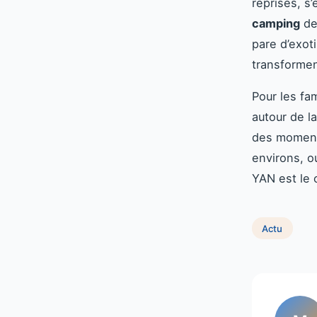
reprises, 
camping
de
pare d’exot
transformen
Pour les fa
autour de l
des moments
environs, o
YAN est le 
Actu