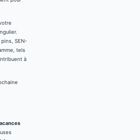
votre
ngulier.
e pins, SEN-
amme, tels
ntribuent à
rochaine
acances
euses